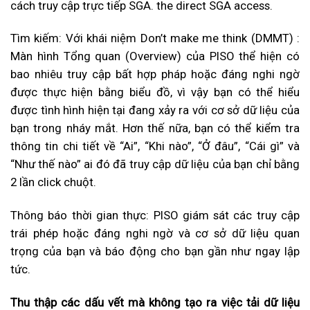
cách truy cập trực tiếp SGA. the direct SGA access.
Tìm kiếm: Với khái niệm Don’t make me think (DMMT) :
Màn hình Tổng quan (Overview) của PISO thể hiện có
bao nhiêu truy cập bất hợp pháp hoặc đáng nghi ngờ
được thực hiện bằng biểu đồ, vì vậy bạn có thể hiểu
được tình hình hiện tại đang xảy ra với cơ sở dữ liệu của
bạn trong nháy mắt. Hơn thế nữa, bạn có thể kiểm tra
thông tin chi tiết về “Ai”, “Khi nào”, “Ở đâu”, “Cái gì” và
“Như thế nào” ai đó đã truy cập dữ liệu của bạn chỉ bằng
2 lần click chuột.
Thông báo thời gian thực: PISO giám sát các truy cập
trái phép hoặc đáng nghi ngờ và cơ sở dữ liệu quan
trọng của bạn và báo động cho bạn gần như ngay lập
tức.
Thu thập c
ác d
ấu vết m
à không t
ạo ra việc tải dữ liệu