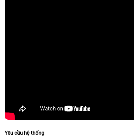
Y
êu c
ầu hệ thống