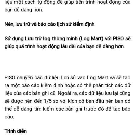
liệu một cách tự động để giúp tiến trình hoạt động của
bạn dễ dàng hơn.
Nén, lưu tr
ữ v
à báo cáo l
ịch sử kiểm định
Sử dụng Lưu trữ log th
ông minh (Log Mart) v
ới PISO sẽ
gi
úp quá trình ho
ạt động l
âu dài c
ủa bạn dễ d
àng hơn.
PISO chuyển các dữ liệu lịch sử vào Log Mart và sẽ tạo
ra một báo cáo kiểm định hoặc có thể phân tích các dữ
liệu của các bản ghi cũ. Ngoài ra, các dữ liệu lưu lại cũng
sẽ được nén đến 1/5 so với kích cỡ ban đầu nên bạn có
thể dễ dàng tìm kiếm các bản ghi trước đó để tạo báo
cáo.
Trình di
ễn