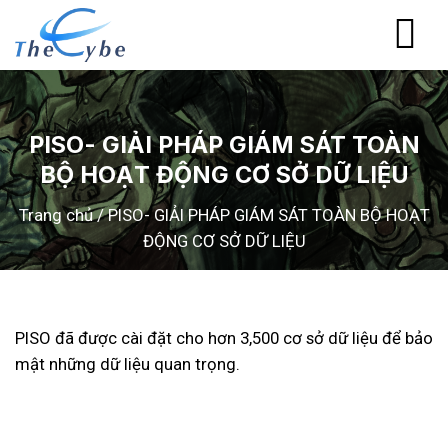
Skip
to
content
PISO- GIẢI PHÁP GIÁM SÁT TOÀN
BỘ HOẠT ĐỘNG CƠ SỞ DỮ LIỆU
Trang chủ
/
PISO- GIẢI PHÁP GIÁM SÁT TOÀN BỘ HOẠT
ĐỘNG CƠ SỞ DỮ LIỆU
PISO đã được cài đặt cho hơn 3,500 cơ sở dữ liệu để bảo
mật những dữ liệu quan trọng.