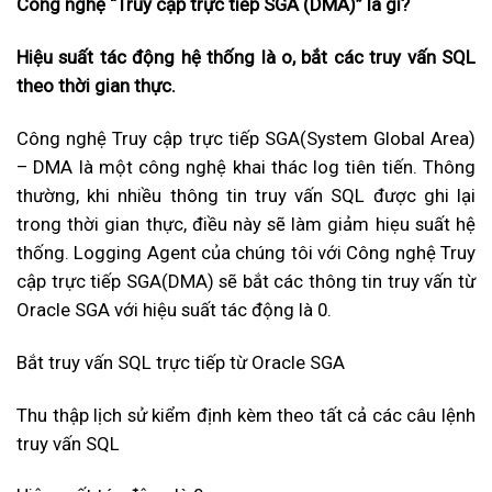
C
ông ngh
ệ “Truy cập trực tiếp SGA (DMA)” l
à gì?
Hi
ệu suất t
ác đ
ộng hệ thống l
à o, b
ắt c
ác truy v
ấn SQL
theo thời gian thực.
Công nghệ Truy cập trực tiếp SGA(System Global Area)
– DMA là một công nghệ khai thác log tiên tiến. Thông
thường, khi nhiều thông tin truy vấn SQL được ghi lại
trong thời gian thực, điều này sẽ làm giảm hiẹu suất hệ
thống. Logging Agent của chúng tôi với Công nghệ Truy
cập trực tiếp SGA(DMA) sẽ bắt các thông tin truy vấn từ
Oracle SGA với hiệu suất tác động là 0.
Bắt truy vấn SQL trực tiếp từ Oracle SGA
Thu thập lịch sử kiểm định kèm theo tất cả các câu lệnh
truy vấn SQL